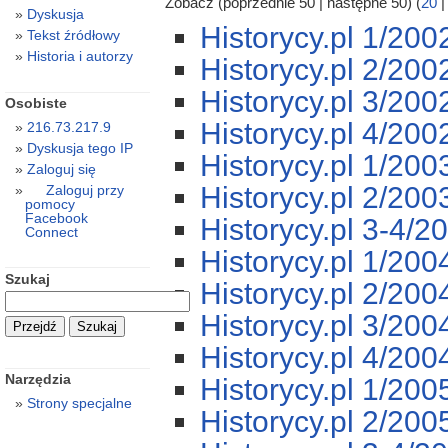
Zobacz (poprzednie 50 | następne 50) (
20
Dyskusja
Historycy.pl 1/200
Tekst źródłowy
Historia i autorzy
Historycy.pl 2/200
Historycy.pl 3/200
Osobiste
Historycy.pl 4/200
216.73.217.9
Dyskusja tego IP
Historycy.pl 1/200
Zaloguj się
Historycy.pl 2/200
Zaloguj przy
pomocy
Facebook
Historycy.pl 3-4/2
Connect
Historycy.pl 1/200
Szukaj
Historycy.pl 2/200
Historycy.pl 3/200
Historycy.pl 4/200
Narzędzia
Historycy.pl 1/200
Strony specjalne
Historycy.pl 2/200