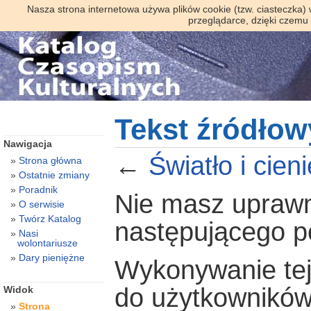
Nasza strona internetowa używa plików cookie (tzw. ciasteczka)
przeglądarce, dzięki czemu
Tekst źródłowy
Nawigacja
←
Światło i cieni
Strona główna
Ostatnie zmiany
Poradnik
Nie masz uprawni
O serwisie
Twórz Katalog
następującego 
Nasi
wolontariusze
Dary pieniężne
Wykonywanie tej 
do użytkowników
Widok
Strona