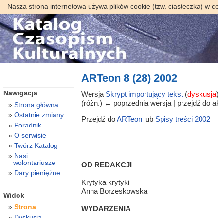
Nasza strona internetowa używa plików cookie (tzw. ciasteczka) w c
ARTeon 8 (28) 2002
Nawigacja
Wersja
Skrypt importujący tekst
(
dyskusja
(różn.) ← poprzednia wersja | przejdź do ak
Strona główna
Ostatnie zmiany
Przejdź do
ARTeon
lub
Spisy treści 2002
Poradnik
O serwisie
Twórz Katalog
Nasi
wolontariusze
OD REDAKCJI
Dary pieniężne
Krytyka krytyki
Anna Borzeskowska
Widok
Strona
WYDARZENIA
Dyskusja