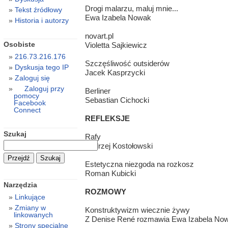
Drogi malarzu, maluj mnie...
Tekst źródłowy
Ewa Izabela Nowak
Historia i autorzy
novart.pl
Osobiste
Violetta Sajkiewicz
216.73.216.176
Szczęśliwość outsiderów
Dyskusja tego IP
Jacek Kasprzycki
Zaloguj się
Zaloguj przy
Berliner
pomocy
Sebastian Cichocki
Facebook
Connect
REFLEKSJE
Szukaj
Rafy
Andrzej Kostołowski
Estetyczna niezgoda na rozkosz
Roman Kubicki
Narzędzia
ROZMOWY
Linkujące
Zmiany w
Konstruktywizm wiecznie żywy
linkowanych
Z Denise René rozmawia Ewa Izabela No
Strony specjalne