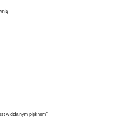
wnią
st widzialnym pięknem"