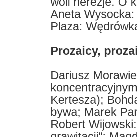
woli herezje. O 
Aneta Wysocka: 
Plaza: Wędrówk
Prozaicy, prozai
Dariusz Morawiec
koncentracyjnym
Kertesza); Bohda
bywa; Marek Par
Robert Wijowski:
grawitacji"; Mag