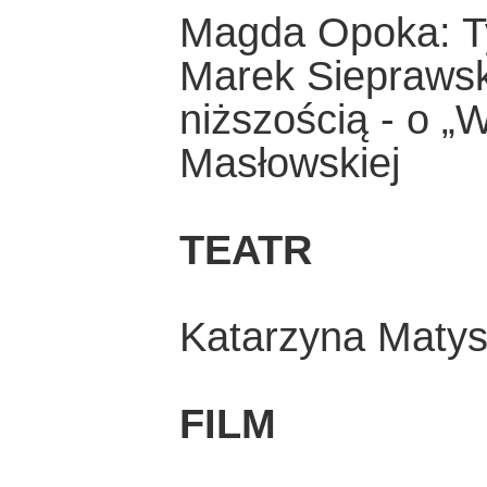
Magda Opoka: Ty
Marek Sieprawski
niższością - o „W
Masłowskiej
TEATR
Katarzyna Matys
FILM