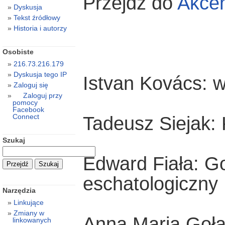
Przejdź do
Akce
Dyskusja
Tekst źródłowy
Historia i autorzy
Osobiste
216.73.216.179
Dyskusja tego IP
Istvan Kovács: w
Zaloguj się
Zaloguj przy
pomocy
Facebook
Connect
Tadeusz Siejak: 
Szukaj
Edward Fiała: 
eschatologiczny
Narzędzia
Linkujące
Zmiany w
Anna Maria Goła
linkowanych