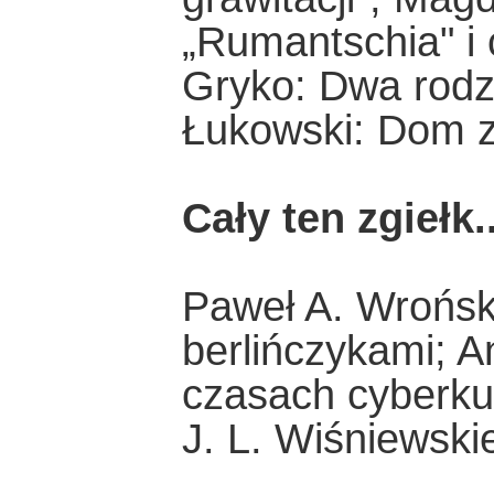
„Rumantschia" i 
Gryko: Dwa rodza
Łukowski: Dom z 
Cały ten zgiełk..
Paweł A. Wrońsk
berlińczykami; A
czasach cyberkul
J. L. Wiśniewski