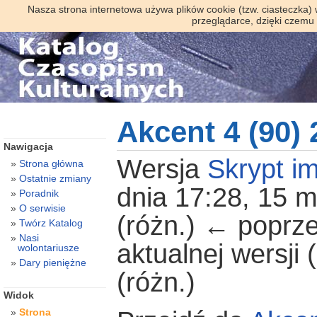
Nasza strona internetowa używa plików cookie (tzw. ciasteczka)
przeglądarce, dzięki czemu
Akcent 4 (90)
Nawigacja
Wersja
Skrypt im
Strona główna
Ostatnie zmiany
dnia 17:28, 15 
Poradnik
O serwisie
(różn.) ← poprze
Twórz Katalog
Nasi
aktualnej wersji
wolontariusze
Dary pieniężne
(różn.)
Widok
Strona