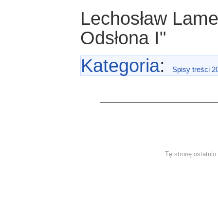
Lechosław Lameńs
Odsłona I"
Kategoria
:
Spisy treści 2
Tę stronę ostatni