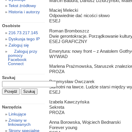
Marcin Badura, Dariusz Dziurzyński, Mat
Tekst źródłowy
Maciej Melecki
Historia i autorzy
Odpowiednie dać nicości słowo
ESEJ
Osobiste
Roman Bromboszcz
216.73.217.145
Dwie gerontokracje. Porządkowanie kultury
Dyskusja tego IP
ESEJ GRAFICZNY
Zaloguj się
Emerytura: nowy front – z Anatolem Gotfr
Zaloguj przy
pomocy
WYWIAD
Facebook
Connect
Marlena Prażmowska, Staruszek znalezio
PROZA
Szukaj
Przemysław Owczarek
Samotni na ławce. Ludzie starsi między 
ESEJ
Izabela Kawczyńska
Sekreta
Narzędzia
PROZA
Linkujące
Zmiany w
Anna Borowska, Wojciech Bednarski
linkowanych
Forever young
Strony specjalne