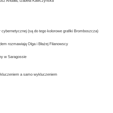
eusz Andała, Izabela Kawczyńska
 cybernetycznej (są do tego kolorowe grafiki Bromboszcza)
ydem rozmawiają Olga i Błażej Filanowscy
ny w Saragossie
wykluczeniem a samo wykluczeniem