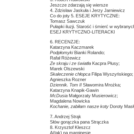
Jeszcze zdarzają się wiersze
4. Zdzisław Jaskuła i Jerzy Jarniewicz
Co do joty 5. ESEJE KRYTYCZNE:
Tomasz Sawczuk
Pułapki iluzji. Starość i śmierć w wybrany
ESEJ KRYTYCZNO-LITERACKI
6. RECENZJE:
Katarzyna Kaczmarek
Podpłomyki
Bianki Rolando;
Rafał Różewicz
Ze skraju i ze światła
Kacpra Płusy;
Marek Olszewski
Skaleczenie chłopca
Filipa Wyszyńskiego;
Agnieszka Rozner
Dziennik. Tom II
Sławomira Mrożka;
Katarzyna Knapik-Gawin
McDusia
Małgorzaty Musierowicz;
Magdalena Nowicka
Kochanie, zabiłam nasze koty
Doroty Masł
7. Andrzej Strąk
Słów gorączka pana Strączka
8. Krzysztof Kleszcz
A(tak) na marginesie