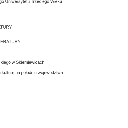
go Uniwersytetu Trzeciego Wieku
RATURY
LITERATURY
iego w Skierniewicach
i kulturę na południu województwa