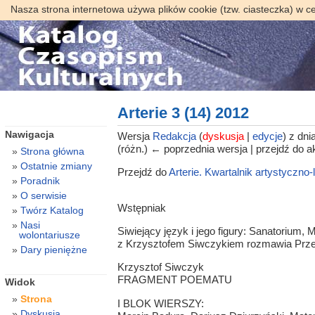
Nasza strona internetowa używa plików cookie (tzw. ciasteczka) w c
Arterie 3 (14) 2012
Nawigacja
Wersja
Redakcja
(
dyskusja
|
edycje
)
z dnia
(różn.) ← poprzednia wersja | przejdź do ak
Strona główna
Ostatnie zmiany
Przejdź do
Arterie. Kwartalnik artystyczno-l
Poradnik
O serwisie
Wstępniak
Twórz Katalog
Nasi
Siwiejący język i jego figury: Sanatorium
wolontariusze
z Krzysztofem Siwczykiem rozmawia P
Dary pieniężne
Krzysztof Siwczyk
FRAGMENT POEMATU
Widok
Strona
I BLOK WIERSZY:
Dyskusja