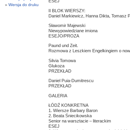
ESEJ
Wersja do druku
II BLOK WIERSZY:
Daniel Markiewicz, Hanna Dikta, Tomasz P
Sławomir Majewski
Niewypowiedziane imiona
ESEJO/PROZA
Paund und Zeit.
Rozmowa z Leszkiem Engelkingiem o now
Silvia Tomowa
Glukoza
PRZEKŁAD
Daniel Puia-Dumitrescu
PRZEKŁAD
GALERIA
ŁÓDŹ KONKRETNA
1. Wiersze Barbary Baron
2. Beata Śniecikowska
Senior na warsztacie – literackim
ESEJ