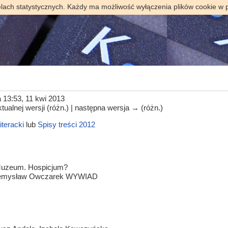
elach statystycznych. Każdy ma możliwość wyłączenia plików cookie w 
 13:53, 11 kwi 2013
tualnej wersji (różn.) | następna wersja → (różn.)
iteracki
lub
Spisy treści 2012
, Muzeum. Hospicjum?
rzemysław Owczarek WYWIAD