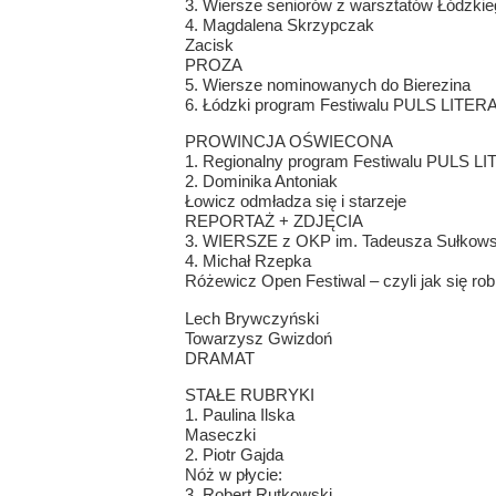
3. Wiersze seniorów z warsztatów Łódzkie
4. Magdalena Skrzypczak
Zacisk
PROZA
5. Wiersze nominowanych do Bierezina
6. Łódzki program Festiwalu PULS LITE
PROWINCJA OŚWIECONA
1. Regionalny program Festiwalu PULS 
2. Dominika Antoniak
Łowicz odmładza się i starzeje
REPORTAŻ + ZDJĘCIA
3. WIERSZE z OKP im. Tadeusza Sułkowsk
4. Michał Rzepka
Różewicz Open Festiwal – czyli jak się rob
Lech Brywczyński
Towarzysz Gwizdoń
DRAMAT
STAŁE RUBRYKI
1. Paulina Ilska
Maseczki
2. Piotr Gajda
Nóż w płycie:
3. Robert Rutkowski