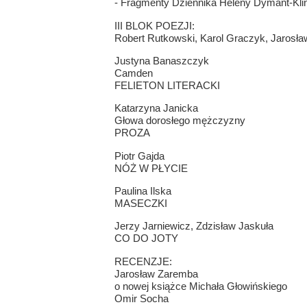
- Fragmenty Dziennika Heleny Dymant-Klin
III BLOK POEZJI:
Robert Rutkowski, Karol Graczyk, Jarosł
Justyna Banaszczyk
Camden
FELIETON LITERACKI
Katarzyna Janicka
Głowa dorosłego mężczyzny
PROZA
Piotr Gajda
NÓŻ W PŁYCIE
Paulina Ilska
MASECZKI
Jerzy Jarniewicz, Zdzisław Jaskuła
CO DO JOTY
RECENZJE:
Jarosław Zaremba
o nowej książce Michała Głowińskiego
Omir Socha