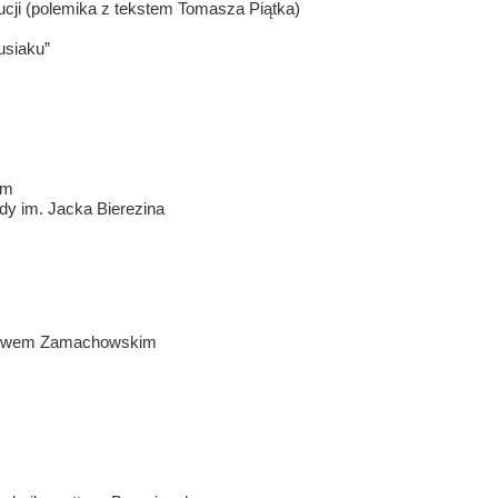
ucji (polemika z tekstem Tomasza Piątka)
usiaku”
am
dy im. Jacka Bierezina
niewem Zamachowskim