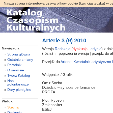
Nasza strona internetowa używa plików cookie (tzw. ciasteczka) w c
Arterie 3 (9) 2010
Nawigacja
Wersja
Redakcja
(
dyskusja
|
edycje
)
z dnia
(różn.) ← poprzednia wersja | przejdź do ak
Strona główna
Ostatnie zmiany
Przejdź do
Arterie. Kwartalnik artystyczno-l
Poradnik
O serwisie
Wstępniak / Grafik
Twórz Katalog
Nasi
Omir Socha
wolontariusze
Dziedzic – synopis performance
Dary pieniężne
PROZA
Piotr Rypson
Widok
Zmiennoliter
Strona
ESEJ
Dyskusja