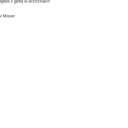
gbeil z getta w Brzezinach
aw Moser