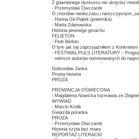
Z gównianego dyskursu nie ukręcisz rewol
- Przemysław Owczarek
O chorobie niedoczasu i nieszczęsnym „si
- Hanna Gil-Piątek (polemika)
- Marta Zdanowska
Historia pewnego gmachu
FELIETON
- Piotr Bielski
O tym jak się zaprzyjaźniłem z Konkretem
- FESTIWAL PULS LITERATURY – Progr
- wiersze autorów nominowanych do nagro
Dobrosław Janka
Prosta historia
PROZA
PROWINCJA OŚWIECONA
- Magdalena Nowicka rozmawia ze Zbig
WYWIAD
- Marcin Królik
Gwiazda poranka
PROZA
- Przemysław Owczarek
Historia szyta bez miary
REPORTAŻ LITERACKI