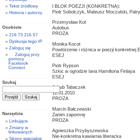
I BLOK POEZJI (KONKRETNA):
Tekst źródłowy
Piotr Sobolczyk, Mateusz Moczulski, Patry
Historia i autorzy
Przemysław Kot
Osobiste
Autobus
PROZA
216.73.216.57
Dyskusja tego IP
Monika Kocot
Zaloguj się
Powtórzenie i różnica w poezji konkretnej
Zaloguj przy
ESEJ
pomocy
Facebook
Piotr Rypson
Connect
Szkic w ogrodzie Iana Hamiltona Finlaya
ESEJ
Szukaj
Jakub Tabaczek
12.01.2010
PROZA
Marcin Bałczewski
Narzędzia
Zanim zapomnę
PROZA
Linkujące
Zmiany w
Agnieszka Przybyszewska
linkowanych
Nie-konkretna kawiarnia liberacka
Strony specjalne