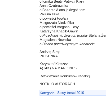
o tomiku Beaty Patrycji Klary
Anna Czubrowska
o Bazarze Alana jakiegoś tam
Paulina Ilska
o powieści
Voglera
Małgorzata Niedziółka
o powieści Vargasa Llosy
Katarzyna Knapik-Gawin
o
Przedwiośniu żywych trupów
Stefana Że
Magdalena Nowicka
o
Bibabo przedwojennym kabarecie
Andrzej Strąk
PIOSENKA
Krzysztof Kleszcz
A(TAK) NA MARGINESIE
Rozwiązania konkursów redakcji
NOTKI O AUTORACH
Kategoria
:
Spisy treści 2010