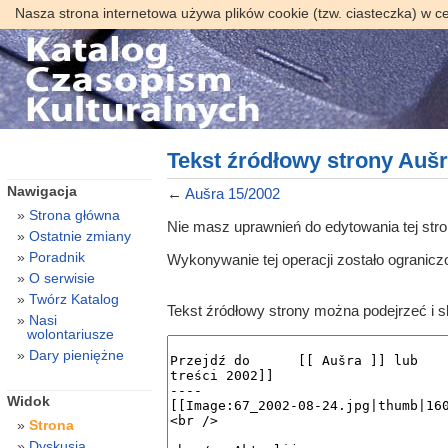
Nasza strona internetowa używa plików cookie (tzw. ciasteczka) w c
Tekst źródłowy strony Aušr
Nawigacja
←
Aušra 15/2002
Strona główna
Nie masz uprawnień do edytowania tej str
Ostatnie zmiany
Poradnik
Wykonywanie tej operacji zostało ogranic
O serwisie
Twórz Katalog
Tekst źródłowy strony można podejrzeć i 
Nasi
wolontariusze
Dary pieniężne
Widok
Strona
Dyskusja