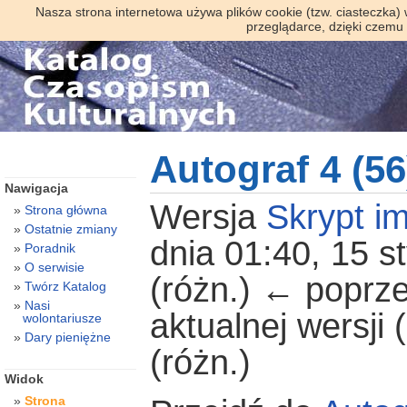
Nasza strona internetowa używa plików cookie (tzw. ciasteczka)
przeglądarce, dzięki czemu
Autograf 4 (56
Nawigacja
Wersja
Skrypt im
Strona główna
Ostatnie zmiany
dnia 01:40, 15 s
Poradnik
O serwisie
(różn.) ← poprze
Twórz Katalog
Nasi
aktualnej wersji
wolontariusze
Dary pieniężne
(różn.)
Widok
Strona