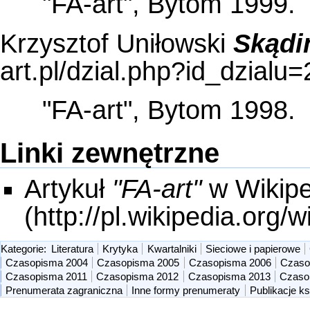
"FA-art", Bytom 1999.
Krzysztof Uniłowski
Skądi
"FA-art", Bytom 1998.
Linki zewnętrzne
Artykuł
"FA-art"
w Wikipe
Kategorie
:
Literatura
Krytyka
Kwartalniki
Sieciowe i papierowe
Czasopisma 2004
Czasopisma 2005
Czasopisma 2006
Czaso
Czasopisma 2011
Czasopisma 2012
Czasopisma 2013
Czaso
Prenumerata zagraniczna
Inne formy prenumeraty
Publikacje k