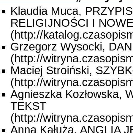
Klaudia Muca, PRZYPI
RELIGIJNOŚCI I NOW
Grzegorz Wysocki, D
Maciej Stroiński, SZY
Agnieszka Kozłowsk
TEKST
Anna Kałuża, ANGLIA 