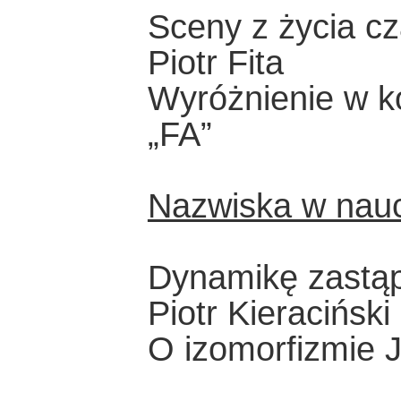
Sceny z życia c
Piotr Fita
Wyróżnienie w k
„FA”
Nazwiska w nau
Dynamikę zastą
Piotr Kieraciński
O izomorfizmie 