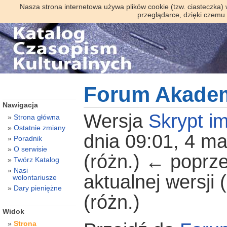
Nasza strona internetowa używa plików cookie (tzw. ciasteczka)
przeglądarce, dzięki czemu
Forum Akadem
Nawigacja
Wersja
Skrypt im
Strona główna
Ostatnie zmiany
dnia 09:01, 4 m
Poradnik
O serwisie
(różn.) ← poprze
Twórz Katalog
Nasi
aktualnej wersji
wolontariusze
Dary pieniężne
(różn.)
Widok
Strona