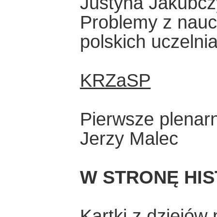
Justyna Jakubcz
Problemy z nau
polskich uczelni
KRZaSP
Pierwsze plenar
Jerzy Malec
W STRONĘ HIS
Kartki z dziejów