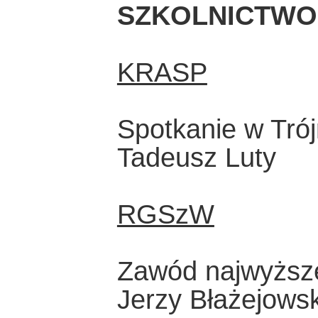
SZKOLNICTWO
KRASP
Spotkanie w Tró
Tadeusz Luty
RGSzW
Zawód najwyższe
Jerzy Błażejowsk