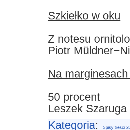
Szkiełko w oku
Z notesu ornitol
Piotr Müldner−N
Na marginesach 
50 procent
Leszek Szaruga
Kategoria
:
Spisy treści 2