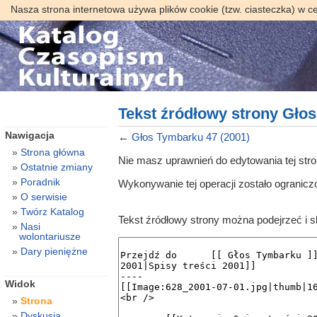
Nasza strona internetowa używa plików cookie (tzw. ciasteczka) w c
Tekst źródłowy strony Głos
Nawigacja
←
Głos Tymbarku 47 (2001)
Strona główna
Nie masz uprawnień do edytowania tej str
Ostatnie zmiany
Poradnik
Wykonywanie tej operacji zostało ogranic
O serwisie
Twórz Katalog
Tekst źródłowy strony można podejrzeć i 
Nasi
wolontariusze
Dary pieniężne
Widok
Strona
Dyskusja