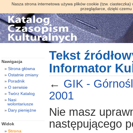
Nasza strona internetowa używa plików cookie (tzw. ciasteczka)
przeglądarce, dzięki czemu
Tekst źródłow
Nawigacja
Informator Kul
Strona główna
Ostatnie zmiany
←
GIK - Górnośl
Poradnik
O serwisie
2001
Twórz Katalog
Nasi
wolontariusze
Nie masz uprawni
Dary pieniężne
następującego 
Widok
Strona