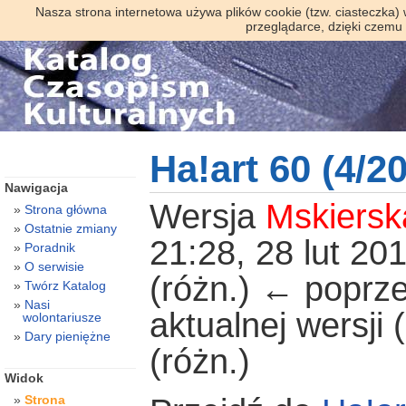
Nasza strona internetowa używa plików cookie (tzw. ciasteczka)
przeglądarce, dzięki czemu
Ha!art 60 (4/2
Nawigacja
Wersja
Mskiersk
Strona główna
Ostatnie zmiany
21:28, 28 lut 20
Poradnik
O serwisie
(różn.) ← poprze
Twórz Katalog
Nasi
aktualnej wersji
wolontariusze
Dary pieniężne
(różn.)
Widok
Strona