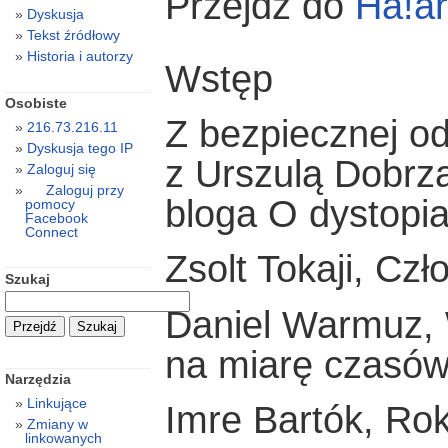
Przejdź do
Ha!ar
Dyskusja
Tekst źródłowy
Historia i autorzy
Wstęp
Osobiste
Z bezpiecznej o
216.73.216.11
Dyskusja tego IP
z Urszulą Dobrz
Zaloguj się
Zaloguj przy
bloga O dystopi
pomocy
Facebook
Connect
Zsolt Tokaji, Czł
Szukaj
Daniel Warmuz, 
na miarę czasó
Narzędzia
Linkujące
Imre Bartók, Ro
Zmiany w
linkowanych