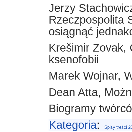
Jerzy Stachowic
Rzeczpospolita S
osiągnąć jednak
Krešimir Zovak, 
ksenofobii
Marek Wojnar, W
Dean Atta, Możn
Biogramy twórcó
Kategoria
:
Spisy treści 2