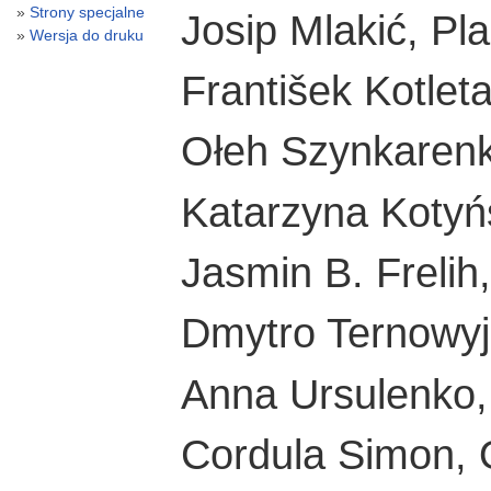
Strony specjalne
Josip Mlakić, Pl
Wersja do druku
František Kotlet
Ołeh Szynkarenk
Katarzyna Kotyń
Jasmin B. Frelih,
Dmytro Ternowyj,
Anna Ursulenko, 
Cordula Simon, 