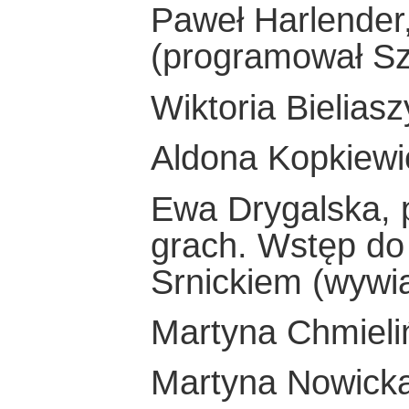
Paweł Harlender
(programował S
Wiktoria Bieliasz
Aldona Kopkiewi
Ewa Drygalska, 
grach. Wstęp do
Srnickiem (wywi
Martyna Chmieli
Martyna Nowicka