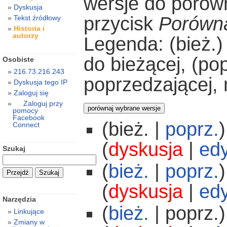
wersje do porówn
Dyskusja
przycisk
Porówna
Tekst źródłowy
Historia i
autorzy
Legenda: (bież.)
do bieżącej, (po
Osobiste
216.73.216.243
poprzedzającej,
Dyskusja tego IP
Zaloguj się
Zaloguj przy
pomocy
Facebook
(bież. |
poprz.
)
Connect
(
dyskusja
|
edy
Szukaj
(
bież.
|
poprz.
)
(
dyskusja
|
edy
Narzędzia
(
bież.
| poprz.)
Linkujące
Zmiany w