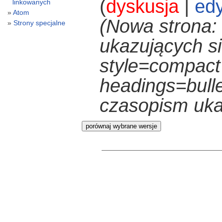
(
dyskusja
|
edy
linkowanych
Atom
(Nowa strona: 
Strony specjalne
ukazujących si
style=compact
headings=bulle
czasopism ukaz