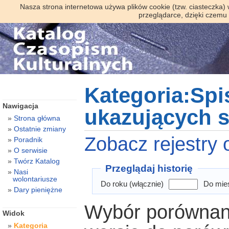
Nasza strona internetowa używa plików cookie (tzw. ciasteczka)
przeglądarce, dzięki czemu
Kategoria:Spi
Nawigacja
ukazujących si
Strona główna
Ostatnie zmiany
Zobacz rejestry o
Poradnik
O serwisie
Twórz Katalog
Przeglądaj historię
Nasi
wolontariusze
Do roku (włącznie)
Do mies
Dary pieniężne
Wybór porównani
Widok
Kategoria