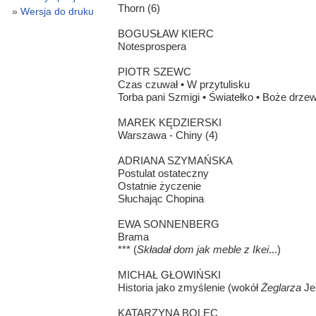
Thorn (6)
Wersja do druku
BOGUSŁAW KIERC
Notesprospera
PIOTR SZEWC
Czas czuwał • W przytulisku
Torba pani Szmigi • Światełko • Boże drze
MAREK KĘDZIERSKI
Warszawa - Chiny (4)
ADRIANA SZYMAŃSKA
Postulat ostateczny
Ostatnie życzenie
Słuchając Chopina
EWA SONNENBERG
Brama
*** (
Składał dom jak meble z Ikei
...)
MICHAŁ GŁOWIŃSKI
Historia jako zmyślenie (wokół
Żeglarza
Je
KATARZYNA BOLEC