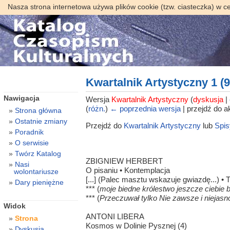
Nasza strona internetowa używa plików cookie (tzw. ciasteczka) w c
Kwartalnik Artystyczny 1 (9
Nawigacja
Wersja
Kwartalnik Artystyczny
(
dyskusja
|
(
różn.
)
← poprzednia wersja
| przejdź do ak
Strona główna
Ostatnie zmiany
Przejdź do
Kwartalnik Artystyczny
lub
Spis
Poradnik
O serwisie
Twórz Katalog
ZBIGNIEW HERBERT
Nasi
O pisaniu • Kontemplacja
wolontariusze
[...] (Palec masztu wskazuje gwiazdę...) • 
Dary pieniężne
*** (
moje biedne królestwo jeszcze ciebie b
*** (
Przeczuwał tylko Nie zawsze i niejasn
Widok
ANTONI LIBERA
Strona
Kosmos w Dolinie Pysznej (4)
Dyskusja