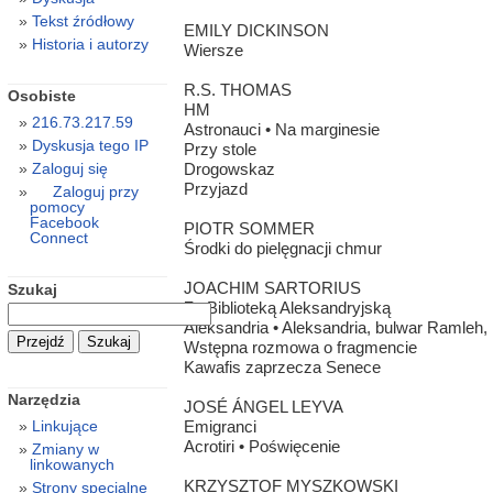
Tekst źródłowy
EMILY DICKINSON
Historia i autorzy
Wiersze
R.S. THOMAS
Osobiste
HM
216.73.217.59
Astronauci • Na marginesie
Dyskusja tego IP
Przy stole
Drogowskaz
Zaloguj się
Przyjazd
Zaloguj przy
pomocy
Facebook
PIOTR SOMMER
Connect
Środki do pielęgnacji chmur
JOACHIM SARTORIUS
Szukaj
Za Biblioteką Aleksandryjską
Aleksandria • Aleksandria, bulwar Ramleh,
Wstępna rozmowa o fragmencie
Kawafis zaprzecza Senece
Narzędzia
JOSÉ ÁNGEL LEYVA
Emigranci
Linkujące
Acrotiri • Poświęcenie
Zmiany w
linkowanych
KRZYSZTOF MYSZKOWSKI
Strony specjalne