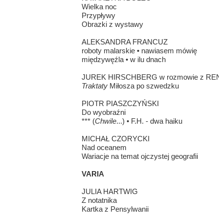
Wielka noc
Przypływy
Obrazki z wystawy
ALEKSANDRA FRANCUZ
roboty malarskie • nawiasem mówię
międzywęźla • w ilu dnach
JUREK HIRSCHBERG w rozmowie z R
Traktaty
Miłosza po szwedzku
PIOTR PIASZCZYŃSKI
Do wyobraźni
*** (
Chwile
...) • F.H. - dwa haiku
MICHAŁ CZORYCKI
Nad oceanem
Wariacje na temat ojczystej geografii
VARIA
JULIA HARTWIG
Z notatnika
Kartka z Pensylwanii