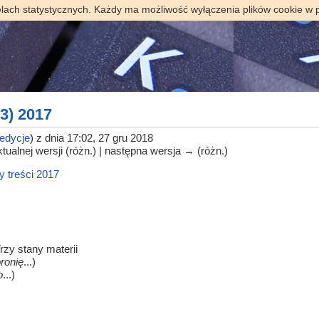
elach statystycznych. Każdy ma możliwość wyłączenia plików cookie w 
3) 2017
edycje
)
z dnia 17:02, 27 gru 2018
tualnej wersji (różn.) | następna wersja → (różn.)
y treści 2017
Trzy stany materii
ronię
...)
o
...)