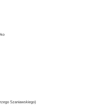
wko
rzego Szaniawskiego)