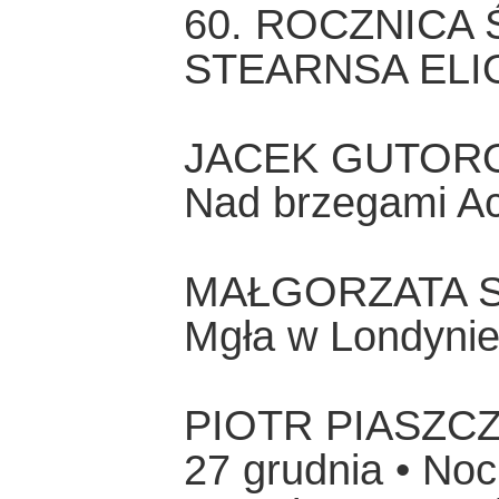
60. ROCZNICA
STEARNSA ELI
JACEK GUTOR
Nad brzegami A
MAŁGORZATA 
Mgła w Londynie
PIOTR PIASZC
27 grudnia • Noc