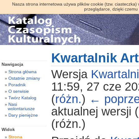
Nasza strona internetowa używa plików cookie (tzw. ciasteczka)
przeglądarce, dzięki czemu
Kwartalnik Art
Nawigacja
Wersja
Kwartaln
Strona główna
Ostatnie zmiany
11:59, 27 cze 2
Poradnik
O serwisie
(
różn.
)
← poprze
Twórz Katalog
Nasi
aktualnej wersji
wolontariusze
Dary pieniężne
(różn.)
Widok
Strona