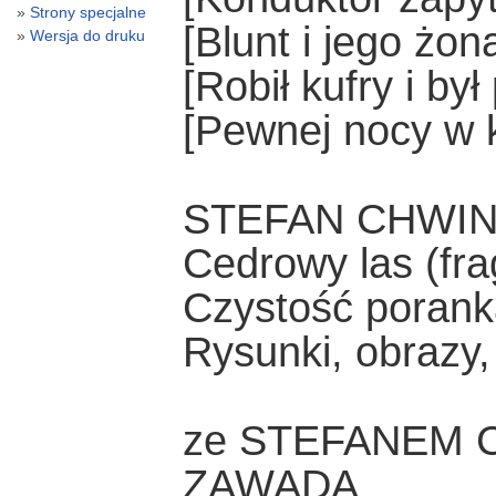
Strony specjalne
[Blunt i jego żon
Wersja do druku
[Robił kufry i był
[Pewnej nocy w k
STEFAN CHWI
Cedrowy las (fr
Czystość poran
Rysunki, obrazy,
ze STEFANEM 
ZAWADA