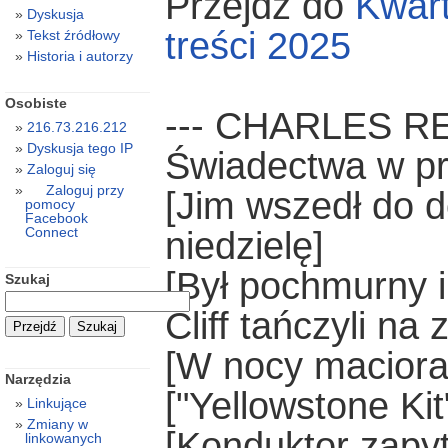
Przejdź do
Kwart
Dyskusja
treści 2025
Tekst źródłowy
Historia i autorzy
Osobiste
--- CHARLES R
216.73.216.212
Dyskusja tego IP
Świadectwa w pr
Zaloguj się
Zaloguj przy
[Jim wszedł do 
pomocy
Facebook
Connect
niedzielę]
[Był pochmurny i
Szukaj
Cliff tańczyli na
[W nocy maciora
Narzędzia
["Yellowstone Kit
Linkujące
Zmiany w
[Konduktor zapyt
linkowanych