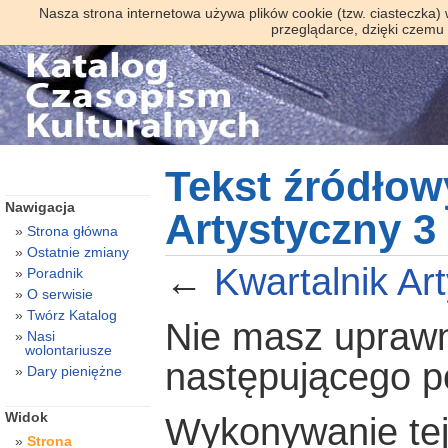
Nasza strona internetowa używa plików cookie (tzw. ciasteczka)
przeglądarce, dzięki czemu
Tekst źródłow
Nawigacja
Artystyczny 3 
Strona główna
Ostatnie zmiany
←
Kwartalnik Ar
Poradnik
O serwisie
Twórz Katalog
Nie masz uprawni
Nasi
wolontariusze
następującego 
Dary pieniężne
Widok
Wykonywanie tej 
Strona