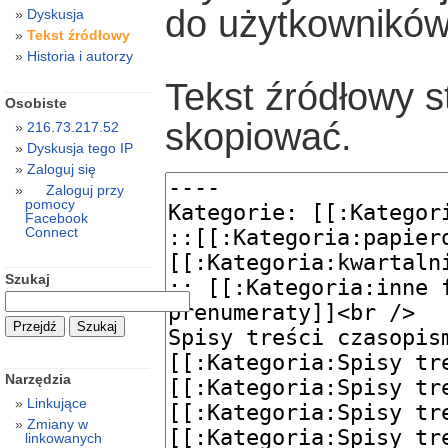
do użytkowników
Dyskusja
Tekst źródłowy
Historia i autorzy
Tekst źródłowy s
Osobiste
skopiować.
216.73.217.52
Dyskusja tego IP
Zaloguj się
Zaloguj przy
pomocy
Facebook
Connect
Szukaj
Narzędzia
Linkujące
Zmiany w
linkowanych