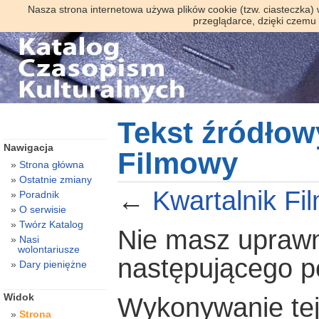
Nasza strona internetowa używa plików cookie (tzw. ciasteczka)
przeglądarce, dzięki czemu
Tekst źródłow
Nawigacja
Filmowy
Strona główna
Ostatnie zmiany
←
Kwartalnik Fi
Poradnik
O serwisie
Twórz Katalog
Nie masz uprawni
Nasi
wolontariusze
następującego 
Dary pieniężne
Widok
Wykonywanie tej 
Strona