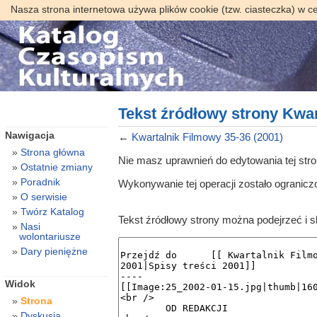
Nasza strona internetowa używa plików cookie (tzw. ciasteczka) w c
Tekst źródłowy strony Kwar
Nawigacja
←
Kwartalnik Filmowy 35-36 (2001)
Strona główna
Nie masz uprawnień do edytowania tej str
Ostatnie zmiany
Poradnik
Wykonywanie tej operacji zostało ogranic
O serwisie
Twórz Katalog
Tekst źródłowy strony można podejrzeć i 
Nasi
wolontariusze
Dary pieniężne
Widok
Strona
Dyskusja