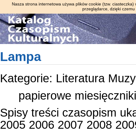
Nasza strona internetowa używa plików cookie (tzw. ciasteczka)
przeglądarce, dzięki czemu
Lampa
Kategorie:
Literatura
Muzy
papierowe
miesięcznik
Spisy treści czasopism uk
2005
2006
2007
2008
200