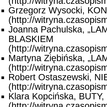
Grzegorz Wysocki, K
Joanna Pachulska, „L
BLASKIEM
Martyna Ziębińska, „L
Robert Ostaszewski, N
Klara Kopcińska, BUT