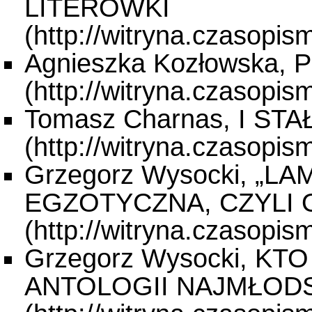
LITERÓWKI
Agnieszka Kozłowska
Tomasz Charnas, I ST
Grzegorz Wysocki, „L
EGZOTYCZNA, CZYLI 
Grzegorz Wysocki, K
ANTOLOGII NAJMŁODS