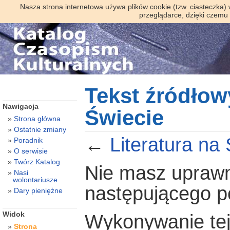
Nasza strona internetowa używa plików cookie (tzw. ciasteczka)
przeglądarce, dzięki czemu
Tekst źródłowy
Nawigacja
Świecie
Strona główna
Ostatnie zmiany
←
Literatura na
Poradnik
O serwisie
Twórz Katalog
Nie masz uprawni
Nasi
wolontariusze
następującego 
Dary pieniężne
Widok
Wykonywanie tej 
Strona