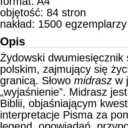
format: A4
objętość: 84 stron
nakład: 1500 egzemplarzy
Opis
Żydowski dwumiesięcznik s
polskim, zajmujący się ży
granicą. Słowo
midrasz
w j
„wyjaśnienie”. Midrasz je
Biblii, objaśniającym kwe
interpretacje Pisma za po
legend, opowiadań, przypo