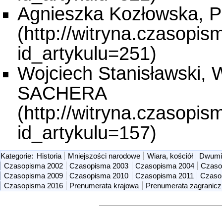
Agnieszka Kozłowska
Wojciech Stanisławski
SACHERA
Kategorie
:
Historia
Mniejszości narodowe
Wiara, kościół
Dwumie
Czasopisma 2002
Czasopisma 2003
Czasopisma 2004
Czaso
Czasopisma 2009
Czasopisma 2010
Czasopisma 2011
Czaso
Czasopisma 2016
Prenumerata krajowa
Prenumerata zagranic