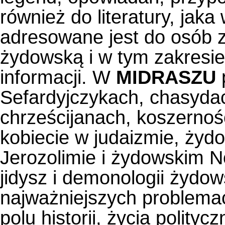
również do literatury, jak
adresowane jest do osób 
żydowską i w tym zakresie
informacji. W
MIDRASZU
Sefardyjczykach, chasydac
chrześcijanach, koszernośc
kobiecie w judaizmie, żydow
Jerozolimie i żydowskim N
jidysz i demonologii żydow
najważniejszych problemac
polu historii, życia polity