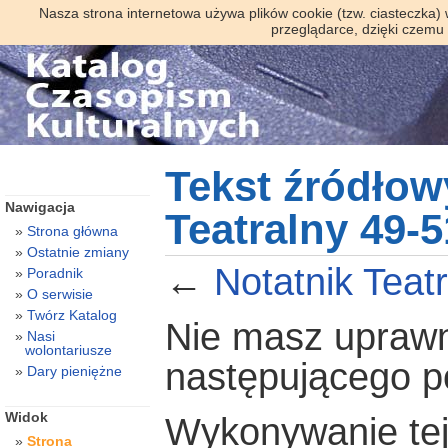
Nasza strona internetowa używa plików cookie (tzw. ciasteczka)
przeglądarce, dzięki czemu
Tekst źródłow
Nawigacja
Teatralny 49-5
Strona główna
Ostatnie zmiany
←
Notatnik Teat
Poradnik
O serwisie
Twórz Katalog
Nie masz uprawni
Nasi
wolontariusze
następującego 
Dary pieniężne
Widok
Wykonywanie tej 
Strona