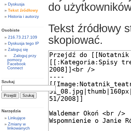
do użytkowników
Dyskusja
Tekst źródłowy
Historia i autorzy
Tekst źródłowy s
Osobiste
skopiować.
216.73.217.109
Dyskusja tego IP
Zaloguj się
Zaloguj przy
pomocy
Facebook
Connect
Szukaj
Narzędzia
Linkujące
Zmiany w
linkowanych