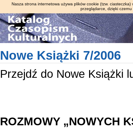
Nasza strona internetowa używa plików cookie (tzw. ciasteczka)
przeglądarce, dzięki czemu
Nowe Książki 7/2006
Przejdź do
Nowe Książki
l
ROZMOWY „NOWYCH K