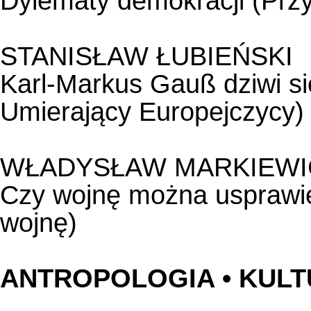
Dylematy demokracji (Przy
STANISŁAW ŁUBIEŃSKI
Karl-Markus Gauß dziwi si
Umierający Europejczycy)
WŁADYSŁAW MARKIEWI
Czy wojnę można usprawie
wojnę)
ANTROPOLOGIA • KUL