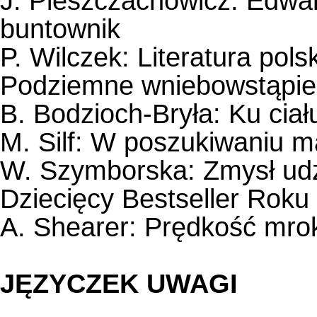
J. Pieszczachowicz: Edwa
buntownik
P. Wilczek: Literatura pol
Podziemne wniebowstąpie
B. Bodzioch-Bryła: Ku ciał
M. Silf: W poszukiwaniu m
W. Szymborska: Zmysł udzi
Dziecięcy Bestseller Roku
A. Shearer: Prędkość mro
JĘZYCZEK UWAGI