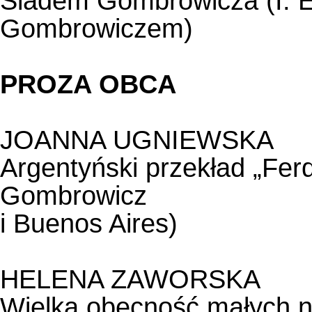
Śladem Gombrowicza (I. Eö
Gombrowiczem)
PROZA OBCA
JOANNA UGNIEWSKA
Argentyński przekład „Ferd
Gombrowicz
i Buenos Aires)
HELENA ZAWORSKA
Wielka obecność małych n