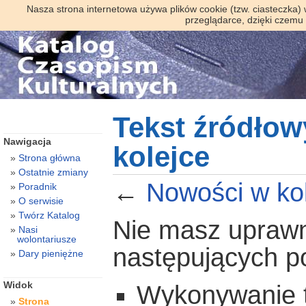
Nasza strona internetowa używa plików cookie (tzw. ciasteczka)
przeglądarce, dzięki czemu
Tekst źródłow
Nawigacja
kolejce
Strona główna
Ostatnie zmiany
←
Nowości w ko
Poradnik
O serwisie
Twórz Katalog
Nie masz uprawni
Nasi
wolontariusze
następujących 
Dary pieniężne
Widok
Wykonywanie te
Strona