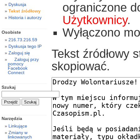
ograniczone d
Dyskusja
Tekst źródłowy
Użytkownicy
.
Historia i autorzy
Wyłączono możl
Osobiste
216.73.216.59
Dyskusja tego IP
Tekst źródłowy s
Zaloguj się
Zaloguj przy
skopiować.
pomocy
Facebook
Connect
Szukaj
Narzędzia
Linkujące
Zmiany w
linkowanych