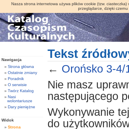
Nasza strona internetowa używa plików cookie (tzw. ciasteczka)
przeglądarce, dzięki czemu
Tekst źródłow
Nawigacja
←
Orońsko 3-4/
Strona główna
Ostatnie zmiany
Poradnik
Nie masz uprawni
O serwisie
Twórz Katalog
następującego 
Nasi
wolontariusze
Dary pieniężne
Wykonywanie tej 
do użytkowników
Widok
Strona