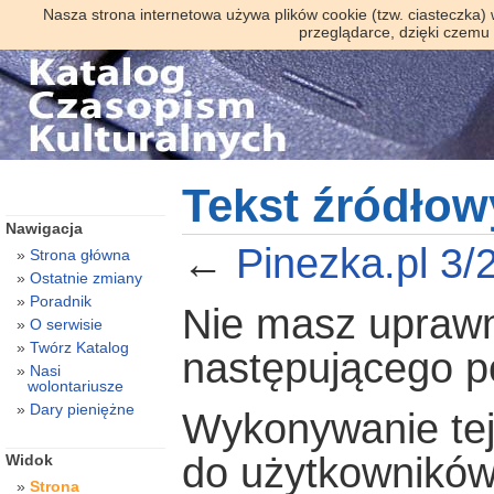
Nasza strona internetowa używa plików cookie (tzw. ciasteczka)
przeglądarce, dzięki czemu
Tekst źródłow
Nawigacja
←
Pinezka.pl 3/
Strona główna
Ostatnie zmiany
Poradnik
Nie masz uprawni
O serwisie
Twórz Katalog
następującego 
Nasi
wolontariusze
Dary pieniężne
Wykonywanie tej 
do użytkowników
Widok
Strona