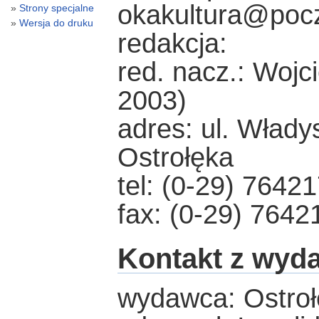
okakultura@pocz
Strony specjalne
Wersja do druku
redakcja:
red. nacz.: Wojc
2003)
adres: ul. Włady
Ostrołęka
tel: (0-29) 7642
fax: (0-29) 7642
Kontakt z wyd
wydawca: Ostroł