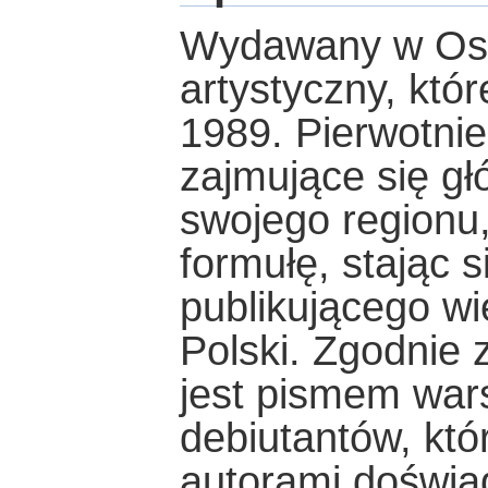
Wydawany w Ostr
artystyczny, któ
1989. Pierwotnie
zajmujące się głó
swojego regionu,
formułę, stając 
publikującego wi
Polski. Zgodnie
jest pismem war
debiutantów, któ
autorami doświa