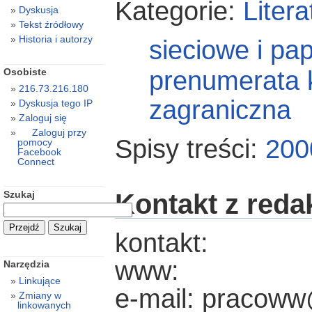
Kategorie:
Litera
Dyskusja
Tekst źródłowy
Historia i autorzy
sieciowe i pa
prenumerata 
Osobiste
216.73.216.180
zagraniczna
Dyskusja tego IP
Zaloguj się
Zaloguj przy
Spisy treści:
200
pomocy
Facebook
Connect
Kontakt z reda
Szukaj
kontakt:
www:
Narzędzia
Linkujące
e-mail: pracoww
Zmiany w
linkowanych