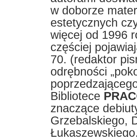
w doborze materi
estetycznych cz
więcej od 1996 
częściej pojawia
70. (redaktor p
odrębności „pok
poprzedzającego
Bibliotece
PRA
znaczące debiut
Grzebalskiego, D
Łukaszewskiego.