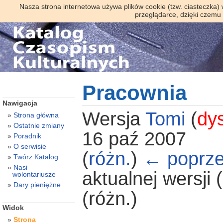
Nasza strona internetowa używa plików cookie (tzw. ciasteczka)
przeglądarce, dzięki czemu
Pracownia
Nawigacja
Wersja
Tomi
(
dy
Strona główna
Ostatnie zmiany
16 paź 2007
Poradnik
O serwisie
(
różn.
)
← poprze
Twórz Katalog
Nasi
aktualnej wersji
wolontariusze
Dary pieniężne
(różn.)
Widok
Strona