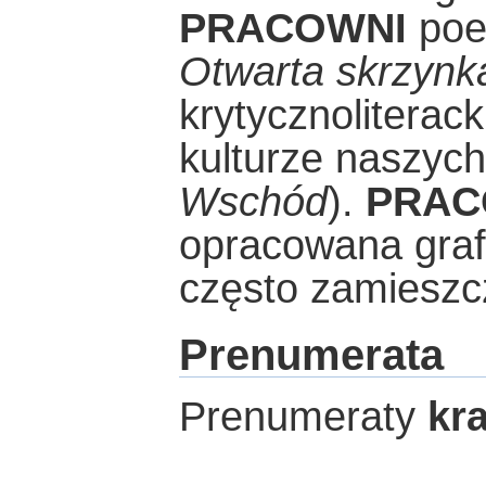
PRACOWNI
poez
Otwarta skrzynk
krytycznoliterack
kulturze naszyc
Wschód
).
PRAC
opracowana graf
często zamieszcz
Prenumerata
Prenumeraty
kr