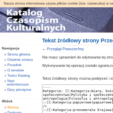
Nasza strona internetowa używa plików cookie (tzw. ciasteczka) w c
Tekst źródłowy strony Prz
Nawigacja
←
Przegląd Powszechny
Strona główna
Nie masz uprawnień do edytowania tej str
Ostatnie zmiany
Poradnik
Wykonywanie tej operacji zostało ogranic
O serwisie
Twórz Katalog
Tekst źródłowy strony można podejrzeć i 
Nasi
wolontariusze
Dary pieniężne
Widok
Strona
Dyskusja