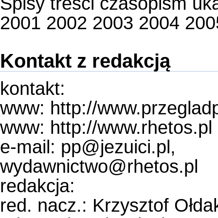
Spisy treści czasopism uk
2001
2002
2003
2004
200
Kontakt z redakcją
kontakt:
www:
http://www.przeglad
www:
http://www.rhetos.pl
e-mail: pp@jezuici.pl,
wydawnictwo@rhetos.pl
redakcja:
red. nacz.: Krzysztof Ołda