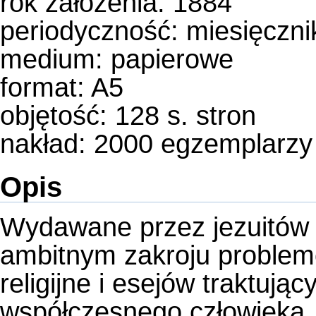
rok założenia: 1884
periodyczność:
miesięczni
medium:
papierowe
format: A5
objętość: 128 s. stron
nakład: 2000 egzemplarzy
Opis
Wydawane przez jezuitów 
ambitnym zakroju problem
religijne i esejów traktuj
współczesnego człowieka,