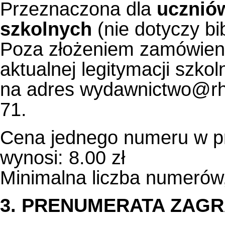
Przeznaczona dla
ucznió
szkolnych
(nie dotyczy bi
Poza złożeniem zamówieni
aktualnej legitymacji szkol
na adres wydawnictwo@rhe
71.
Cena jednego numeru w pr
wynosi: 8.00 zł
Minimalna liczba numerów,
3. PRENUMERATA ZAG