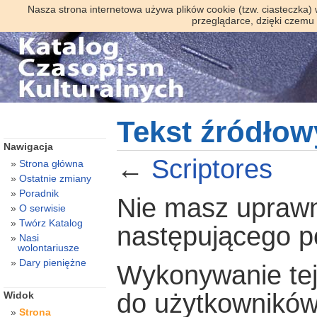
Nasza strona internetowa używa plików cookie (tzw. ciasteczka)
przeglądarce, dzięki czemu
Tekst źródłow
Nawigacja
←
Scriptores
Strona główna
Ostatnie zmiany
Poradnik
Nie masz uprawni
O serwisie
Twórz Katalog
następującego 
Nasi
wolontariusze
Dary pieniężne
Wykonywanie tej 
do użytkowników
Widok
Strona