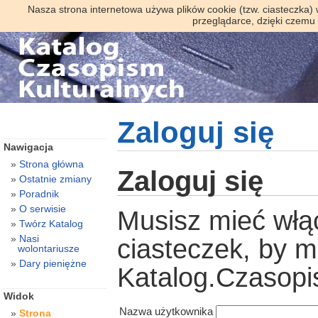
Nasza strona internetowa używa plików cookie (tzw. ciasteczka)
przeglądarce, dzięki czemu
Zaloguj się
Nawigacja
Strona główna
Zaloguj się
Ostatnie zmiany
Poradnik
O serwisie
Musisz mieć włą
Twórz Katalog
Nasi
ciasteczek, by 
wolontariusze
Dary pieniężne
Katalog.Czasopi
Widok
Nazwa użytkownika
Strona