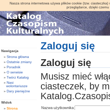
Nasza strona internetowa używa plików cookie (tzw. ciasteczka)
przeglądarce, dzięki czemu
Zaloguj się
Nawigacja
Strona główna
Zaloguj się
Ostatnie zmiany
Poradnik
O serwisie
Musisz mieć włą
Twórz Katalog
Nasi
ciasteczek, by 
wolontariusze
Dary pieniężne
Katalog.Czasopi
Widok
Nazwa użytkownika
Strona