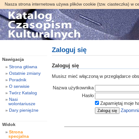
Nasza strona internetowa używa plików cookie (tzw. ciasteczka) w c
Zaloguj się
Nawigacja
Zaloguj się
Strona główna
Ostatnie zmiany
Musisz mieć włączoną w przeglądarce obsł
Poradnik
O serwisie
Nazwa użytkownika
Twórz Katalog
Hasło
Nasi
Zapamiętaj moje h
wolontariusze
Dary pieniężne
Zapomnia
Widok
Strona
specjalna