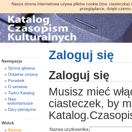
Nasza strona internetowa używa plików cookie (tzw. ciasteczka)
przeglądarce, dzięki czemu
Zaloguj się
Nawigacja
Strona główna
Zaloguj się
Ostatnie zmiany
Poradnik
O serwisie
Musisz mieć włą
Twórz Katalog
Nasi
ciasteczek, by 
wolontariusze
Dary pieniężne
Katalog.Czasopi
Widok
Nazwa użytkownika
Strona