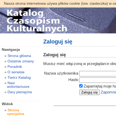
Nasza strona internetowa używa plików cookie (tzw. ciasteczka) w c
Zaloguj się
Nawigacja
Zaloguj się
Strona główna
Ostatnie zmiany
Musisz mieć włączoną w przeglądarce obsł
Poradnik
O serwisie
Nazwa użytkownika
Twórz Katalog
Hasło
Nasi
Zapamiętaj moje h
wolontariusze
Dary pieniężne
Zapomnia
Widok
Strona
specjalna