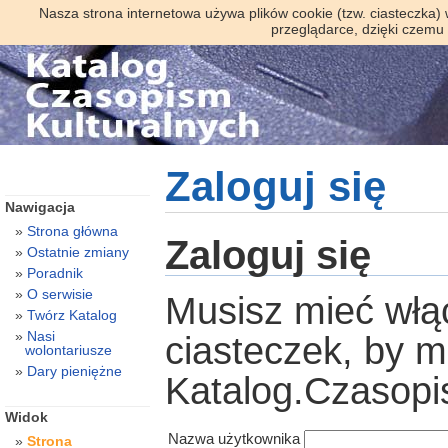
Nasza strona internetowa używa plików cookie (tzw. ciasteczka)
przeglądarce, dzięki czemu
Zaloguj się
Nawigacja
Strona główna
Zaloguj się
Ostatnie zmiany
Poradnik
O serwisie
Musisz mieć włą
Twórz Katalog
Nasi
ciasteczek, by 
wolontariusze
Dary pieniężne
Katalog.Czasopi
Widok
Nazwa użytkownika
Strona