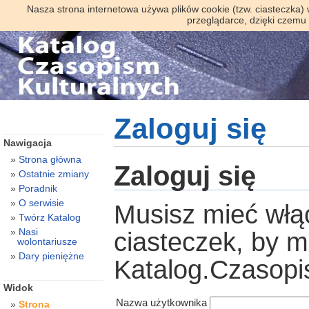
Nasza strona internetowa używa plików cookie (tzw. ciasteczka)
przeglądarce, dzięki czemu
Zaloguj się
Nawigacja
Strona główna
Zaloguj się
Ostatnie zmiany
Poradnik
O serwisie
Musisz mieć włą
Twórz Katalog
Nasi
ciasteczek, by 
wolontariusze
Dary pieniężne
Katalog.Czasopi
Widok
Nazwa użytkownika
Strona