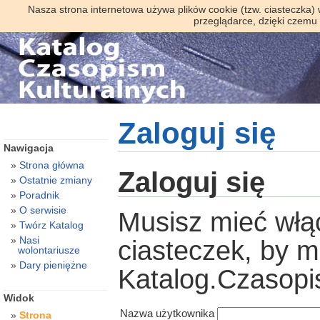
Nasza strona internetowa używa plików cookie (tzw. ciasteczka)
przeglądarce, dzięki czemu
Zaloguj się
Nawigacja
Strona główna
Zaloguj się
Ostatnie zmiany
Poradnik
O serwisie
Musisz mieć włą
Twórz Katalog
Nasi
ciasteczek, by 
wolontariusze
Dary pieniężne
Katalog.Czasopi
Widok
Nazwa użytkownika
Strona