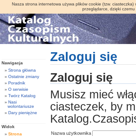
Nasza strona internetowa używa plików cookie (tzw. ciasteczka)
przeglądarce, dzięki czemu
Zaloguj się
Nawigacja
Strona główna
Zaloguj się
Ostatnie zmiany
Poradnik
O serwisie
Musisz mieć włą
Twórz Katalog
Nasi
ciasteczek, by 
wolontariusze
Dary pieniężne
Katalog.Czasopi
Widok
Nazwa użytkownika
Strona