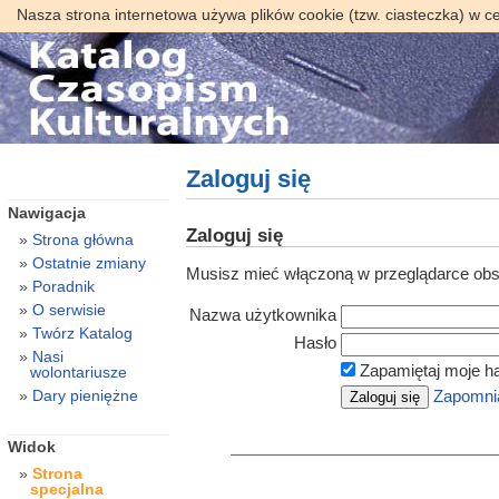
Nasza strona internetowa używa plików cookie (tzw. ciasteczka) w c
Zaloguj się
Nawigacja
Zaloguj się
Strona główna
Ostatnie zmiany
Musisz mieć włączoną w przeglądarce obsł
Poradnik
O serwisie
Nazwa użytkownika
Twórz Katalog
Hasło
Nasi
Zapamiętaj moje h
wolontariusze
Dary pieniężne
Zapomnia
Widok
Strona
specjalna