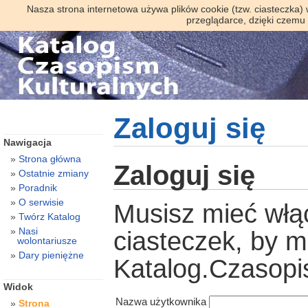
Nasza strona internetowa używa plików cookie (tzw. ciasteczka)
przeglądarce, dzięki czemu
Zaloguj się
Nawigacja
Strona główna
Zaloguj się
Ostatnie zmiany
Poradnik
O serwisie
Musisz mieć włą
Twórz Katalog
Nasi
ciasteczek, by 
wolontariusze
Dary pieniężne
Katalog.Czasopi
Widok
Nazwa użytkownika
Strona