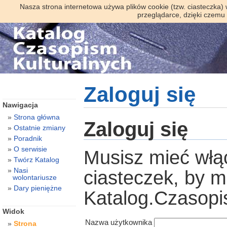
Nasza strona internetowa używa plików cookie (tzw. ciasteczka)
przeglądarce, dzięki czemu
Zaloguj się
Nawigacja
Strona główna
Zaloguj się
Ostatnie zmiany
Poradnik
O serwisie
Musisz mieć włą
Twórz Katalog
Nasi
ciasteczek, by 
wolontariusze
Dary pieniężne
Katalog.Czasopi
Widok
Nazwa użytkownika
Strona