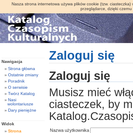
Nasza strona internetowa używa plików cookie (tzw. ciasteczka)
przeglądarce, dzięki czemu
Zaloguj się
Nawigacja
Strona główna
Zaloguj się
Ostatnie zmiany
Poradnik
O serwisie
Musisz mieć włą
Twórz Katalog
Nasi
ciasteczek, by 
wolontariusze
Dary pieniężne
Katalog.Czasopi
Widok
Nazwa użytkownika
Strona