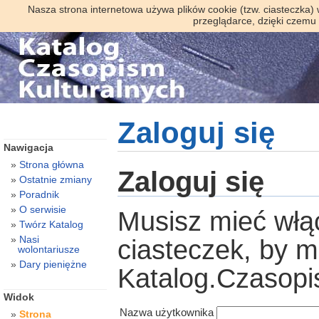
Nasza strona internetowa używa plików cookie (tzw. ciasteczka)
przeglądarce, dzięki czemu
Zaloguj się
Nawigacja
Strona główna
Zaloguj się
Ostatnie zmiany
Poradnik
O serwisie
Musisz mieć włą
Twórz Katalog
Nasi
ciasteczek, by 
wolontariusze
Dary pieniężne
Katalog.Czasopi
Widok
Nazwa użytkownika
Strona