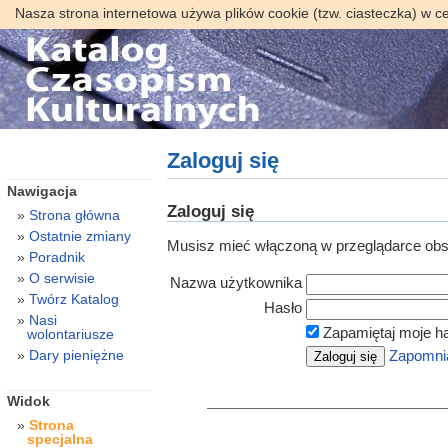
Nasza strona internetowa używa plików cookie (tzw. ciasteczka) w c
Zaloguj się
Nawigacja
Zaloguj się
Strona główna
Ostatnie zmiany
Musisz mieć włączoną w przeglądarce obsł
Poradnik
O serwisie
Nazwa użytkownika
Twórz Katalog
Hasło
Nasi
Zapamiętaj moje h
wolontariusze
Dary pieniężne
Zapomnia
Widok
Strona
specjalna