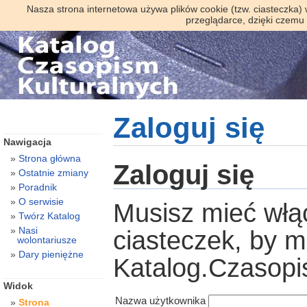
Nasza strona internetowa używa plików cookie (tzw. ciasteczka)
przeglądarce, dzięki czemu
Zaloguj się
Nawigacja
Strona główna
Zaloguj się
Ostatnie zmiany
Poradnik
O serwisie
Musisz mieć włą
Twórz Katalog
Nasi
ciasteczek, by 
wolontariusze
Dary pieniężne
Katalog.Czasopi
Widok
Nazwa użytkownika
Strona