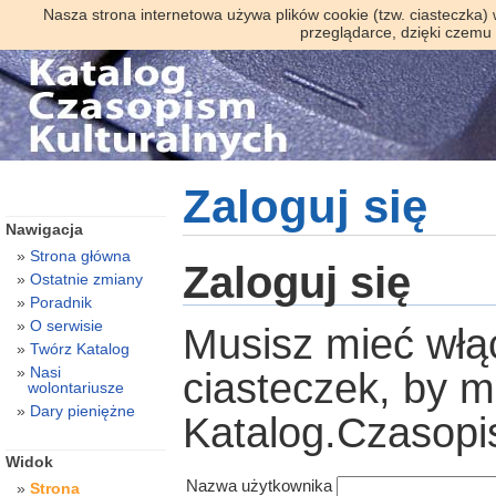
Nasza strona internetowa używa plików cookie (tzw. ciasteczka)
przeglądarce, dzięki czemu
Zaloguj się
Nawigacja
Strona główna
Zaloguj się
Ostatnie zmiany
Poradnik
O serwisie
Musisz mieć włą
Twórz Katalog
Nasi
ciasteczek, by 
wolontariusze
Dary pieniężne
Katalog.Czasopi
Widok
Nazwa użytkownika
Strona