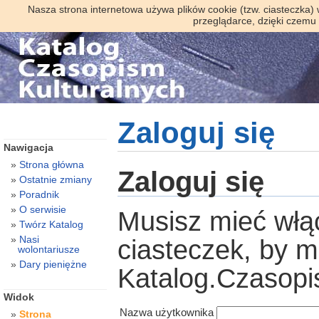
Nasza strona internetowa używa plików cookie (tzw. ciasteczka)
przeglądarce, dzięki czemu
Zaloguj się
Nawigacja
Strona główna
Zaloguj się
Ostatnie zmiany
Poradnik
O serwisie
Musisz mieć włą
Twórz Katalog
Nasi
ciasteczek, by 
wolontariusze
Dary pieniężne
Katalog.Czasopi
Widok
Nazwa użytkownika
Strona