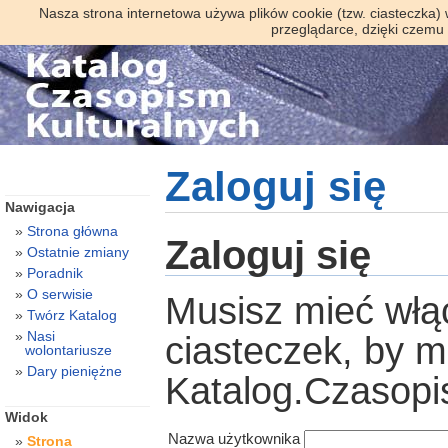
Nasza strona internetowa używa plików cookie (tzw. ciasteczka)
przeglądarce, dzięki czemu
Zaloguj się
Nawigacja
Strona główna
Zaloguj się
Ostatnie zmiany
Poradnik
O serwisie
Musisz mieć włą
Twórz Katalog
Nasi
ciasteczek, by 
wolontariusze
Dary pieniężne
Katalog.Czasopi
Widok
Nazwa użytkownika
Strona